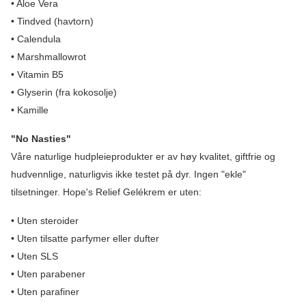
• Aloe Vera
• Tindved (havtorn)
• Calendula
• Marshmallowrot
• Vitamin B5
• Glyserin (fra kokosolje)
• Kamille
"No Nasties"
Våre naturlige hudpleieprodukter er av høy kvalitet, giftfrie og
hudvennlige, naturligvis ikke testet på dyr. Ingen "ekle"
tilsetninger. Hope's Relief Gelékrem er uten:
• Uten steroider
• Uten tilsatte parfymer eller dufter
• Uten SLS
• Uten parabener
• Uten parafiner