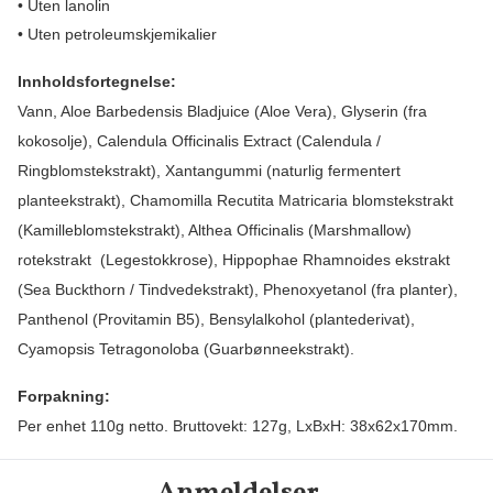
• Uten lanolin
• Uten petroleumskjemikalier
Innholdsfortegnelse:
Vann, Aloe Barbedensis Bladjuice (Aloe Vera), Glyserin (fra
kokosolje), Calendula Officinalis Extract (Calendula /
Ringblomstekstrakt), Xantangummi (naturlig fermentert
planteekstrakt), Chamomilla Recutita Matricaria blomstekstrakt
(Kamilleblomstekstrakt), Althea Officinalis (Marshmallow)
rotekstrakt (Legestokkrose), Hippophae Rhamnoides ekstrakt
(Sea Buckthorn / Tindvedekstrakt), Phenoxyetanol (fra planter),
Panthenol (Provitamin B5), Bensylalkohol (plantederivat),
Cyamopsis Tetragonoloba (Guarbønneekstrakt).
Forpakning:
Per enhet
110g netto. Bruttovekt: 127g, LxBxH: 38x62x170mm.