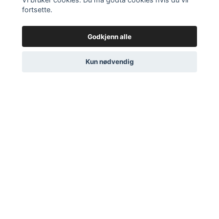
fortsette.
Godkjenn alle
Topisk spray - Ti
Såpefri rensebar -
Kun nødvendig
naturlige aktive
Med Calendula,
ingredienser 90ml
Manukahonning og
Aloe Vera 110g
200 NOK
135 NOK