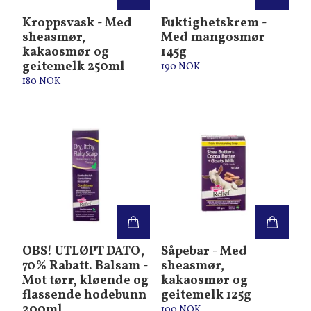
Kroppsvask - Med
Fuktighetskrem -
sheasmør,
Med mangosmør
kakaosmør og
145g
geitemelk 250ml
190 NOK
180 NOK
OBS! UTLØPT DATO,
Såpebar - Med
70% Rabatt. Balsam -
sheasmør,
Mot tørr, kløende og
kakaosmør og
flassende hodebunn
geitemelk 125g
200ml
100 NOK